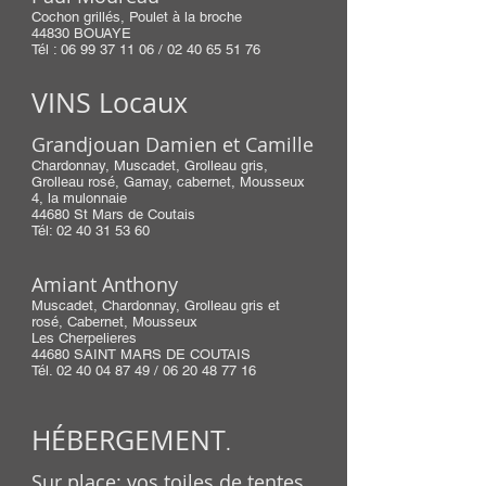
Cochon grillés, Poulet à la broche
44830 BOUAYE
Tél :
06 99 37 11 06
/
02 40 65 51 76
VINS Locaux
Grandjouan Damien et Camille
Chardonnay, Muscadet, Grolleau gris,
Grolleau rosé, Gamay, cabernet, Mousseux
4, la mulonnaie
44680 St Mars de Coutais
Tél:
02 40 31 53 60
Amiant Anthony
Muscadet, Chardonnay, Grolleau gris et
rosé, Cabernet, Mousseux
Les Cherpelieres
44680 SAINT MARS DE COUTAIS
Tél.
02 40 04 87 49
/
06 20 48 77 16
HÉBERGEMENT
.
Sur place: vos toiles de tentes